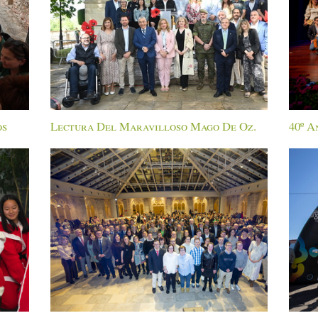
os
Lectura Del Maravilloso Mago De Oz.
40º A