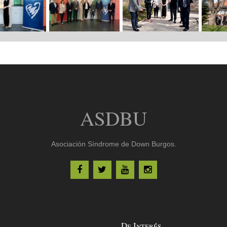
ASDBU
Asociación Síndrome de Down Burgos.
De Interés