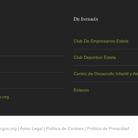
De Interés
Club De Empresarios Estela
Club Deportivo Estela
Centro de Desarrollo Infantil y 
Enlaces
.org
rgos.org
|
Aviso Legal
|
Política de Cookies
|
Política de Privacidad