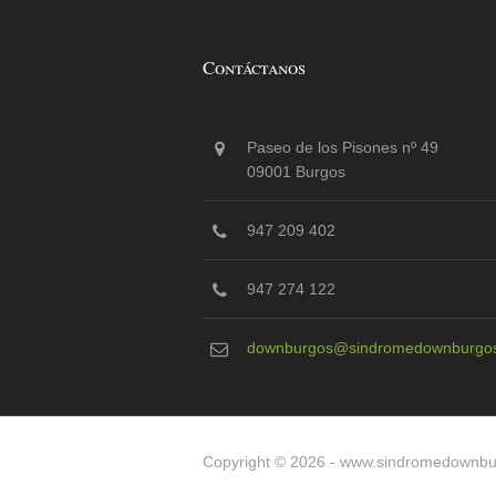
Contáctanos
Paseo de los Pisones nº 49
09001 Burgos
947 209 402
947 274 122
downburgos@sindromedownburgos
Copyright © 2026 -
www.sindromedownbu