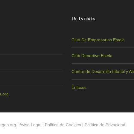
De Interés
Club De Empresarios Estela
Club Deportivo Estela
Centro de Desarrollo Infantil y 
Enlaces
.org
rgos.org
|
Aviso Legal
|
Política de Cookies
|
Política de Privacidad