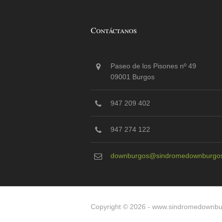
Contáctanos
Paseo de los Pisones nº 49
09001 Burgos
947 209 402
947 274 122
downburgos@sindromedownburgos
Copyright © 2026 -
www.sindromedownbu