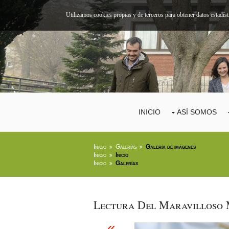
Utilizamos cookies propias y de terceros para obtener datos estadís
INICIO
ASÍ SOMOS
Inicio
Galerías
Galería de imágenes
Inicio
Inicio
Inicio
Galerías
Lectura Del Maravilloso 
«